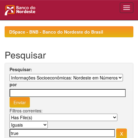
Skip
navigation
DSpace - BNB - Banco do Nordeste do Brasil
Pesquisar
Pesquisar:
por
Filtros correntes: