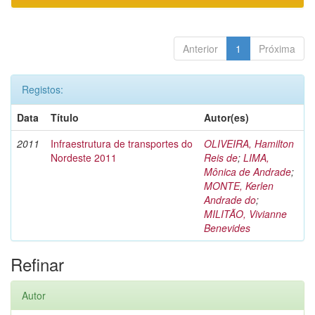
Anterior
1
Próxima
Registos:
Data
Título
Autor(es)
2011
Infraestrutura de transportes do
OLIVEIRA, Hamilton
Nordeste 2011
Reis de
;
LIMA,
Mônica de Andrade
;
MONTE, Kerlen
Andrade do
;
MILITÃO, Vivianne
Benevides
Refinar
Autor