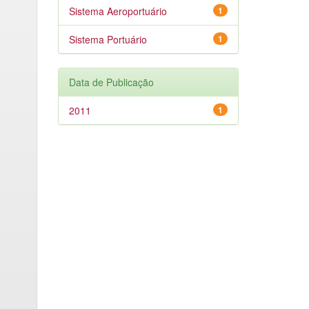
Sistema Aeroportuário
1
Sistema Portuário
1
Data de Publicação
2011
1