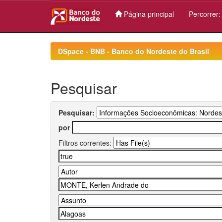
Página principal
Percorrer
Skip
navigation
DSpace - BNB - Banco do Nordeste do Brasil
Pesquisar
Pesquisar:
por
Filtros correntes: