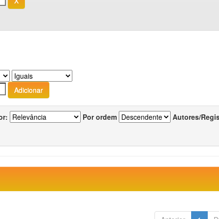
or:
Por ordem
Autores/Regi