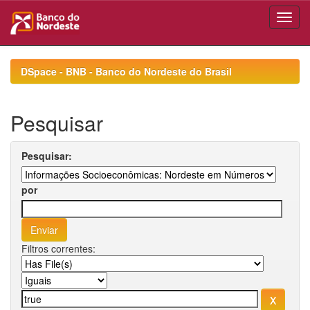
Skip
navigation
DSpace - BNB - Banco do Nordeste do Brasil
Pesquisar
Pesquisar:
por
Filtros correntes: