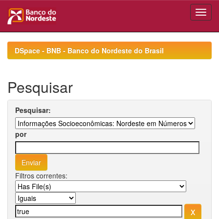
Skip
navigation
DSpace - BNB - Banco do Nordeste do Brasil
Pesquisar
Pesquisar:
por
Filtros correntes: