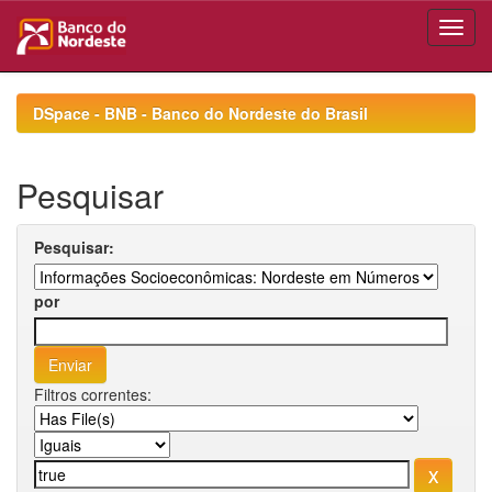
Skip
navigation
DSpace - BNB - Banco do Nordeste do Brasil
Pesquisar
Pesquisar:
por
Filtros correntes: