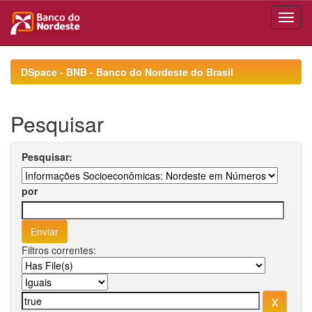
Skip
navigation
DSpace - BNB - Banco do Nordeste do Brasil
Pesquisar
Pesquisar:
por
Filtros correntes: