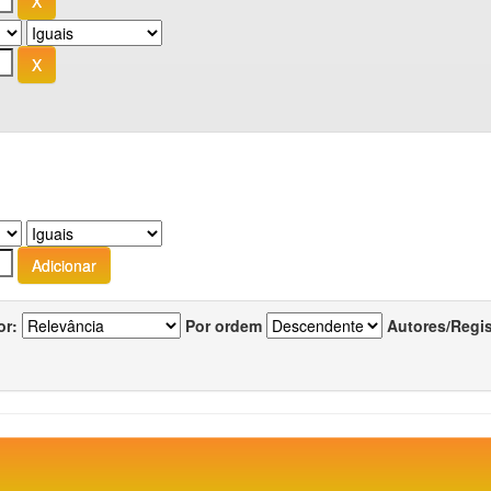
or:
Por ordem
Autores/Regi