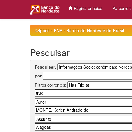
Página principal
Percorrer
Skip
navigation
DSpace - BNB - Banco do Nordeste do Brasil
Pesquisar
Pesquisar:
por
Filtros correntes: