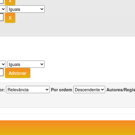
or:
Por ordem
Autores/Regi