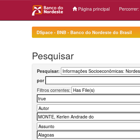
Página principal
Percorrer
Skip
navigation
DSpace - BNB - Banco do Nordeste do Brasil
Pesquisar
Pesquisar:
por
Filtros correntes: