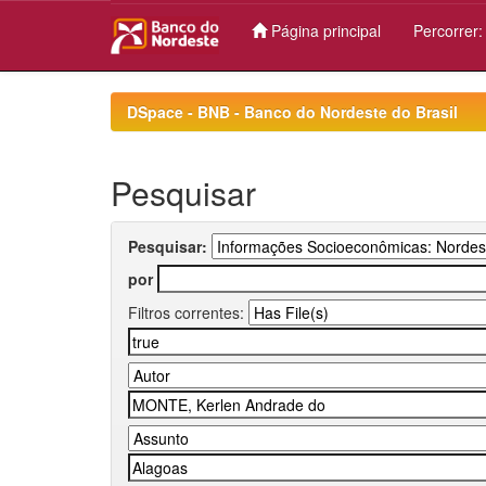
Página principal
Percorrer
Skip
navigation
DSpace - BNB - Banco do Nordeste do Brasil
Pesquisar
Pesquisar:
por
Filtros correntes: