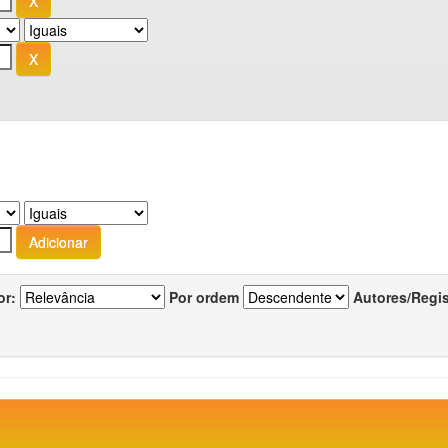
or:
Por ordem
Autores/Regi