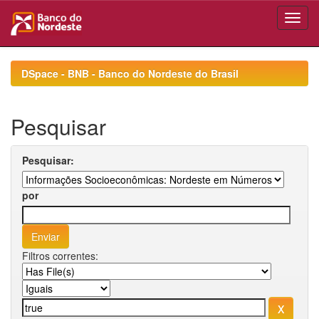
Skip
navigation
DSpace - BNB - Banco do Nordeste do Brasil
Pesquisar
Pesquisar:
por
Filtros correntes: