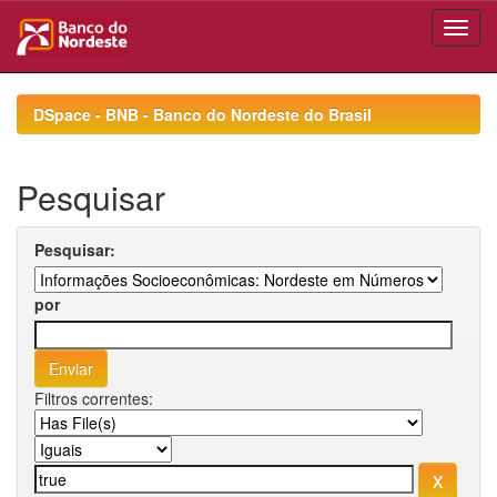
Skip
navigation
DSpace - BNB - Banco do Nordeste do Brasil
Pesquisar
Pesquisar:
por
Filtros correntes: