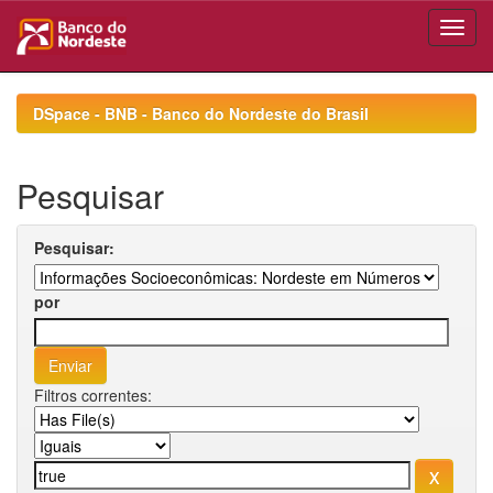
Skip
navigation
DSpace - BNB - Banco do Nordeste do Brasil
Pesquisar
Pesquisar:
por
Filtros correntes: