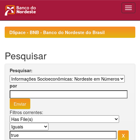
Skip
navigation
DSpace - BNB - Banco do Nordeste do Brasil
Pesquisar
Pesquisar:
por
Filtros correntes: