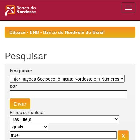
Skip
navigation
DSpace - BNB - Banco do Nordeste do Brasil
Pesquisar
Pesquisar:
por
Filtros correntes: