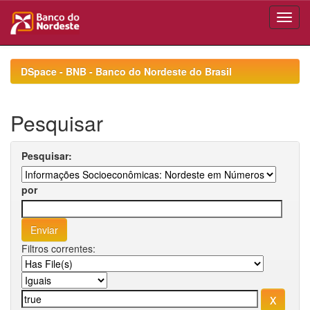
Skip
navigation
DSpace - BNB - Banco do Nordeste do Brasil
Pesquisar
Pesquisar:
por
Filtros correntes: