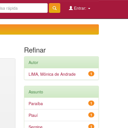
Entrar:
Refinar
Autor
LIMA, Mônica de Andrade
1
Assunto
Paraíba
1
Piauí
1
Sergipe
1