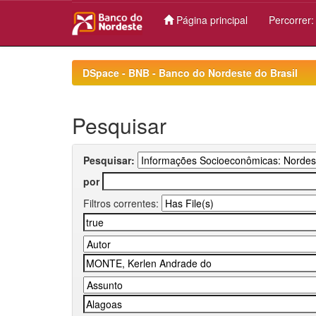
Página principal
Percorrer
Skip
navigation
DSpace - BNB - Banco do Nordeste do Brasil
Pesquisar
Pesquisar:
por
Filtros correntes: