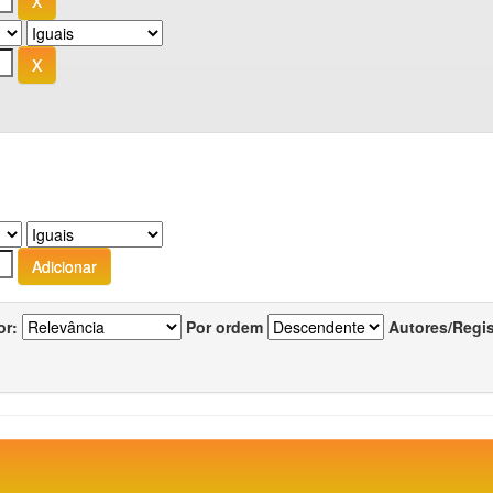
or:
Por ordem
Autores/Regi