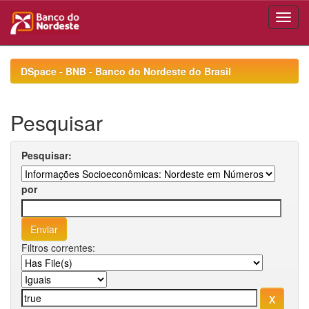
Skip
navigation
DSpace - BNB - Banco do Nordeste do Brasil
Pesquisar
Pesquisar:
por
Filtros correntes: