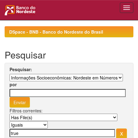
Skip
navigation
DSpace - BNB - Banco do Nordeste do Brasil
Pesquisar
Pesquisar:
por
Filtros correntes: