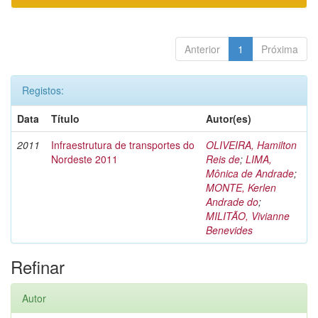
Anterior
1
Próxima
Registos:
Data
Título
Autor(es)
2011
Infraestrutura de transportes do
OLIVEIRA, Hamilton
Nordeste 2011
Reis de
;
LIMA,
Mônica de Andrade
;
MONTE, Kerlen
Andrade do
;
MILITÃO, Vivianne
Benevides
Refinar
Autor