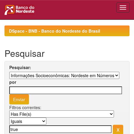
Skip
navigation
DSpace - BNB - Banco do Nordeste do Brasil
Pesquisar
Pesquisar:
por
Filtros correntes: