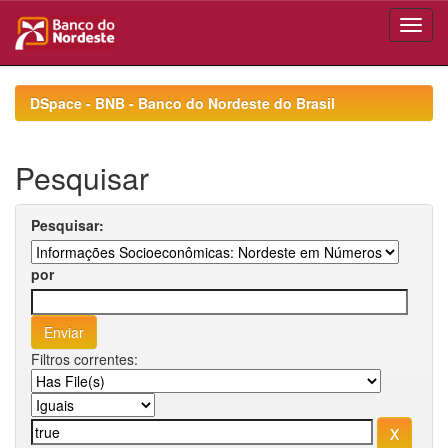
Skip
navigation
DSpace - BNB - Banco do Nordeste do Brasil
Pesquisar
Pesquisar:
por
Filtros correntes: