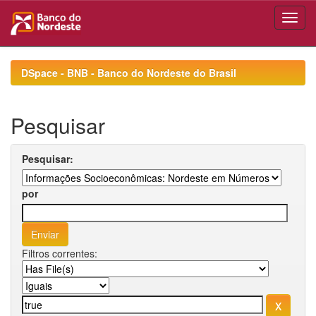
Skip
navigation
DSpace - BNB - Banco do Nordeste do Brasil
Pesquisar
Pesquisar:
por
Filtros correntes: