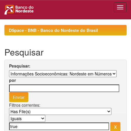
Skip
navigation
DSpace - BNB - Banco do Nordeste do Brasil
Pesquisar
Pesquisar:
por
Filtros correntes: