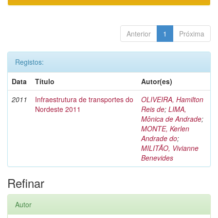
Anterior
1
Próxima
Registos:
Data
Título
Autor(es)
2011
Infraestrutura de transportes do
OLIVEIRA, Hamilton
Nordeste 2011
Reis de
;
LIMA,
Mônica de Andrade
;
MONTE, Kerlen
Andrade do
;
MILITÃO, Vivianne
Benevides
Refinar
Autor