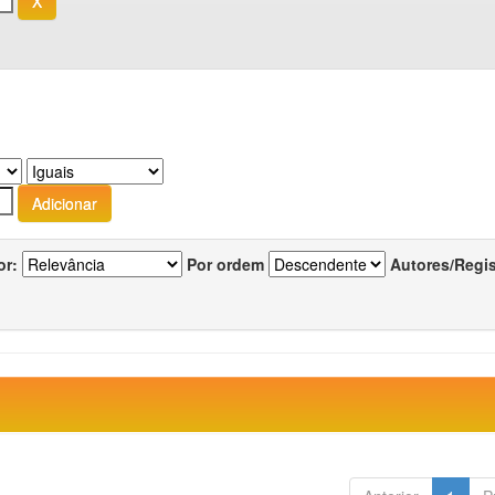
or:
Por ordem
Autores/Regi