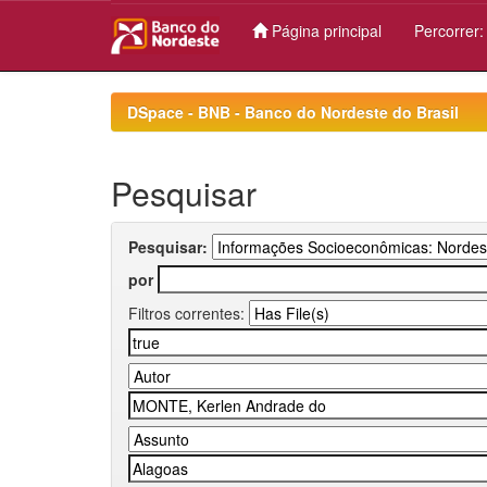
Página principal
Percorrer
Skip
navigation
DSpace - BNB - Banco do Nordeste do Brasil
Pesquisar
Pesquisar:
por
Filtros correntes: