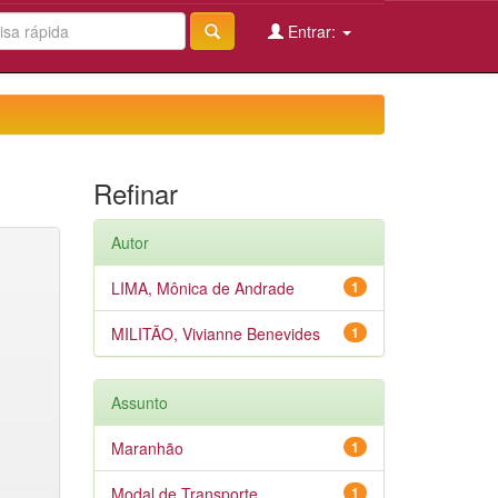
Entrar:
Refinar
Autor
LIMA, Mônica de Andrade
1
MILITÃO, Vivianne Benevides
1
Assunto
Maranhão
1
Modal de Transporte
1