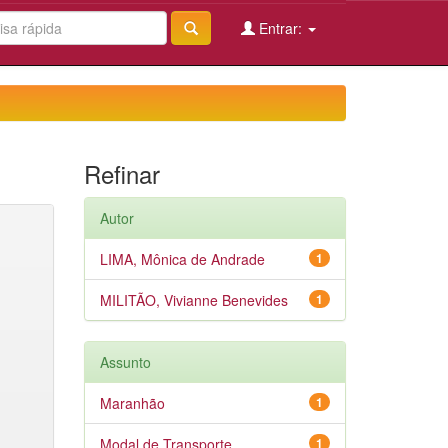
Entrar:
Refinar
Autor
LIMA, Mônica de Andrade
1
MILITÃO, Vivianne Benevides
1
Assunto
Maranhão
1
Modal de Transporte
1