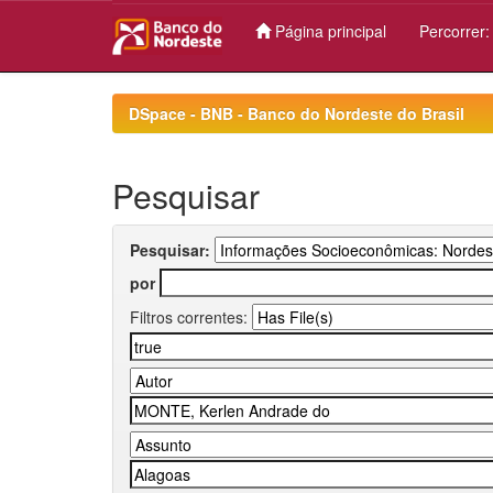
Página principal
Percorrer
Skip
navigation
DSpace - BNB - Banco do Nordeste do Brasil
Pesquisar
Pesquisar:
por
Filtros correntes: