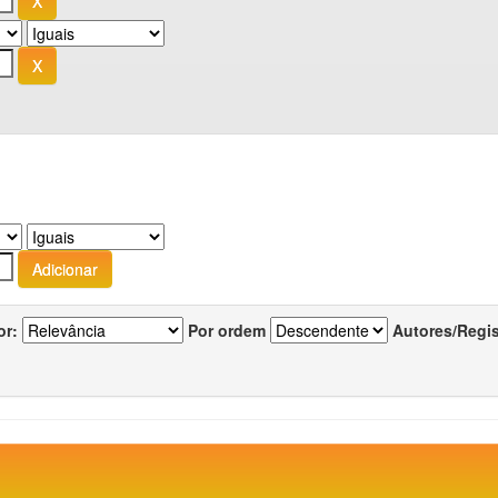
or:
Por ordem
Autores/Regi