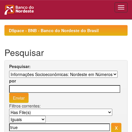
Skip
navigation
DSpace - BNB - Banco do Nordeste do Brasil
Pesquisar
Pesquisar:
por
Filtros correntes: