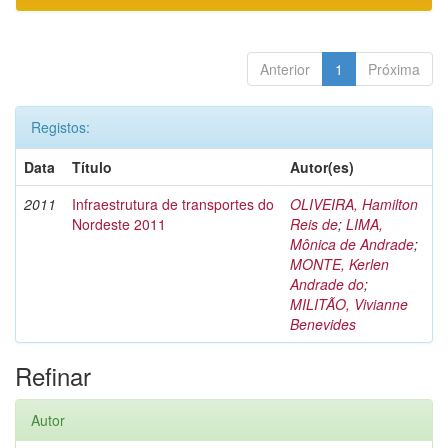
Anterior
1
Próxima
Registos:
Data
Título
Autor(es)
2011
Infraestrutura de transportes do
OLIVEIRA, Hamilton
Nordeste 2011
Reis de
;
LIMA,
Mônica de Andrade
;
MONTE, Kerlen
Andrade do
;
MILITÃO, Vivianne
Benevides
Refinar
Autor