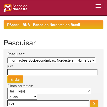
Skip
navigation
DSpace - BNB - Banco do Nordeste do Brasil
Pesquisar
Pesquisar:
por
Filtros correntes: