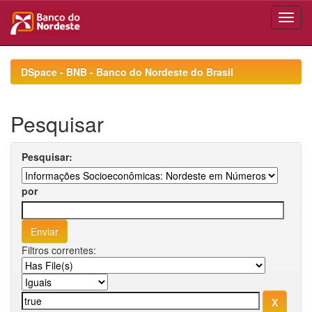
Skip
navigation
DSpace - BNB - Banco do Nordeste do Brasil
Pesquisar
Pesquisar:
por
Filtros correntes: