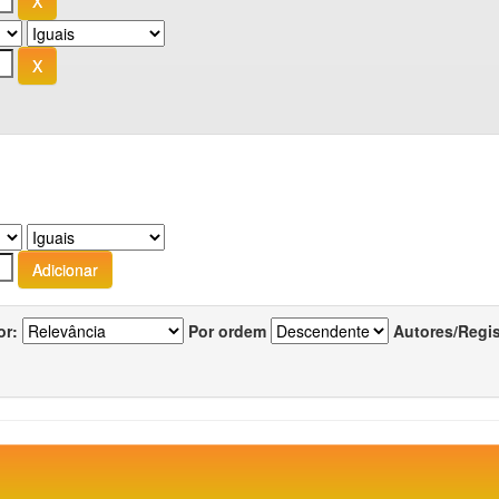
or:
Por ordem
Autores/Regi