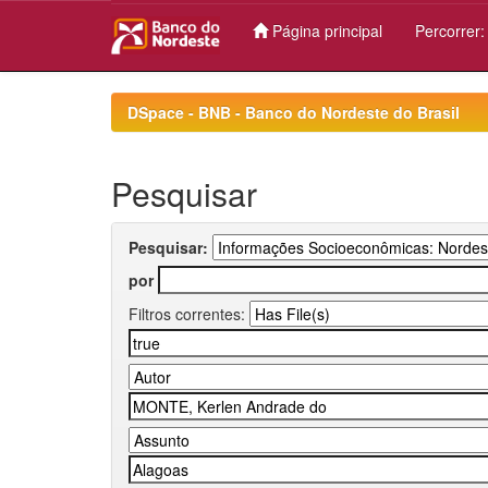
Página principal
Percorrer
Skip
navigation
DSpace - BNB - Banco do Nordeste do Brasil
Pesquisar
Pesquisar:
por
Filtros correntes: