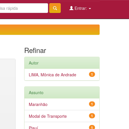
Entrar:
Refinar
Autor
LIMA, Mônica de Andrade
1
Assunto
Maranhão
1
Modal de Transporte
1
Piauí
1