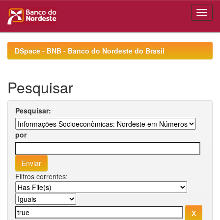
Skip
navigation
DSpace - BNB - Banco do Nordeste do Brasil
Pesquisar
Pesquisar:
por
Filtros correntes: