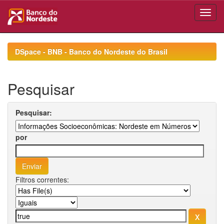
Skip
navigation
DSpace - BNB - Banco do Nordeste do Brasil
Pesquisar
Pesquisar:
por
Filtros correntes: