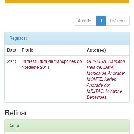
Anterior
1
Próxima
Registos:
Data
Título
Autor(es)
2011
Infraestrutura de transportes do
OLIVEIRA, Hamilton
Nordeste 2011
Reis de
;
LIMA,
Mônica de Andrade
;
MONTE, Kerlen
Andrade do
;
MILITÃO, Vivianne
Benevides
Refinar
Autor