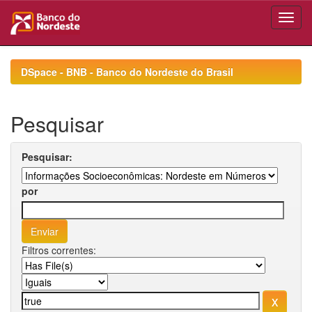
Skip
navigation
DSpace - BNB - Banco do Nordeste do Brasil
Pesquisar
Pesquisar:
por
Filtros correntes: