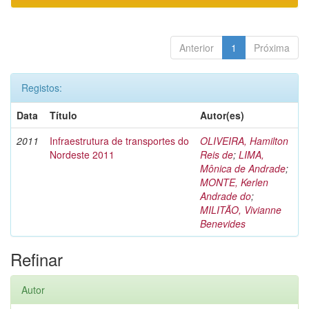
Anterior
1
Próxima
Registos:
Data
Título
Autor(es)
2011
Infraestrutura de transportes do
OLIVEIRA, Hamilton
Nordeste 2011
Reis de
;
LIMA,
Mônica de Andrade
;
MONTE, Kerlen
Andrade do
;
MILITÃO, Vivianne
Benevides
Refinar
Autor