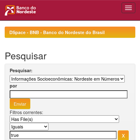
Skip
navigation
DSpace - BNB - Banco do Nordeste do Brasil
Pesquisar
Pesquisar:
por
Filtros correntes: