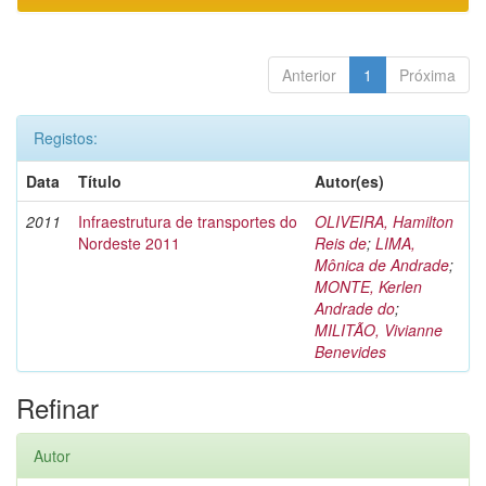
Anterior
1
Próxima
Registos:
Data
Título
Autor(es)
2011
Infraestrutura de transportes do
OLIVEIRA, Hamilton
Nordeste 2011
Reis de
;
LIMA,
Mônica de Andrade
;
MONTE, Kerlen
Andrade do
;
MILITÃO, Vivianne
Benevides
Refinar
Autor