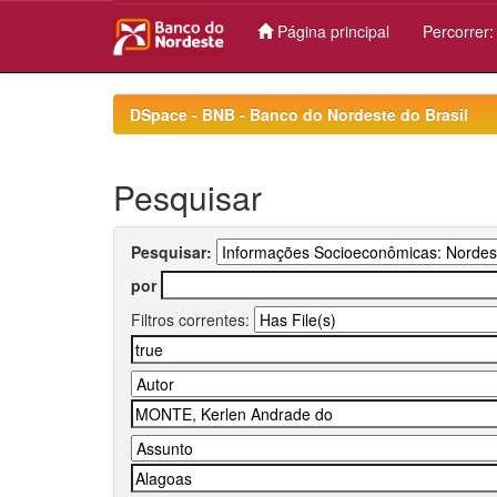
Página principal
Percorrer
Skip
navigation
DSpace - BNB - Banco do Nordeste do Brasil
Pesquisar
Pesquisar:
por
Filtros correntes: