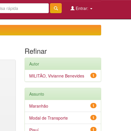
Entrar:
Refinar
Autor
MILITÃO, Vivianne Benevides
1
Assunto
Maranhão
1
Modal de Transporte
1
Piauí
1