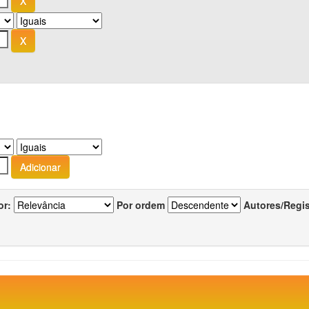
or:
Por ordem
Autores/Regi