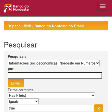
Skip
navigation
DSpace - BNB - Banco do Nordeste do Brasil
Pesquisar
Pesquisar:
por
Filtros correntes: