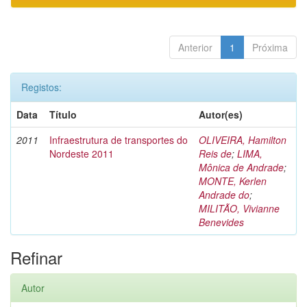
Anterior
1
Próxima
Registos:
Data
Título
Autor(es)
2011
Infraestrutura de transportes do
OLIVEIRA, Hamilton
Nordeste 2011
Reis de
;
LIMA,
Mônica de Andrade
;
MONTE, Kerlen
Andrade do
;
MILITÃO, Vivianne
Benevides
Refinar
Autor