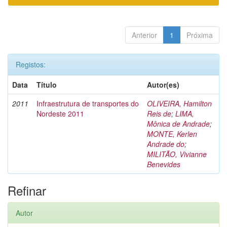
Anterior
1
Próxima
Registos:
Data
Título
Autor(es)
2011
Infraestrutura de transportes do
OLIVEIRA, Hamilton
Nordeste 2011
Reis de
;
LIMA,
Mônica de Andrade
;
MONTE, Kerlen
Andrade do
;
MILITÃO, Vivianne
Benevides
Refinar
Autor