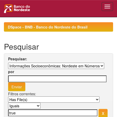
Skip
navigation
DSpace - BNB - Banco do Nordeste do Brasil
Pesquisar
Pesquisar:
por
Filtros correntes: