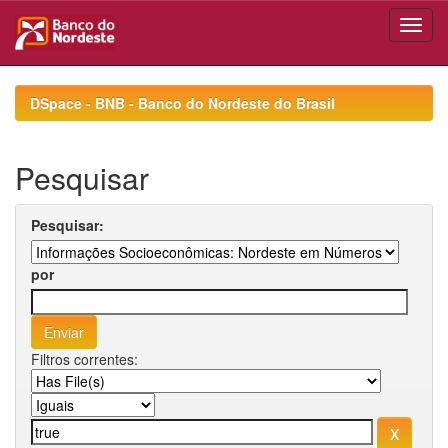
Skip
navigation
DSpace - BNB - Banco do Nordeste do Brasil
Pesquisar
Pesquisar:
por
Filtros correntes: