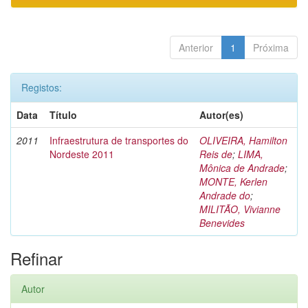
Anterior
1
Próxima
Registos:
Data
Título
Autor(es)
2011
Infraestrutura de transportes do
OLIVEIRA, Hamilton
Nordeste 2011
Reis de
;
LIMA,
Mônica de Andrade
;
MONTE, Kerlen
Andrade do
;
MILITÃO, Vivianne
Benevides
Refinar
Autor