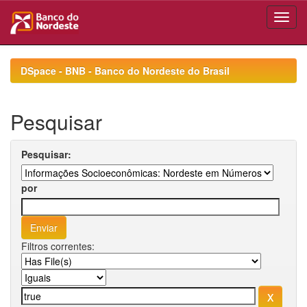
Skip
navigation
DSpace - BNB - Banco do Nordeste do Brasil
Pesquisar
Pesquisar:
por
Filtros correntes: