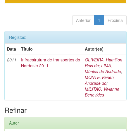
Anterior
1
Próxima
Registos:
Data
Título
Autor(es)
2011
Infraestrutura de transportes do
OLIVEIRA, Hamilton
Nordeste 2011
Reis de
;
LIMA,
Mônica de Andrade
;
MONTE, Kerlen
Andrade do
;
MILITÃO, Vivianne
Benevides
Refinar
Autor