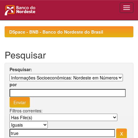
Skip
navigation
DSpace - BNB - Banco do Nordeste do Brasil
Pesquisar
Pesquisar:
por
Filtros correntes: