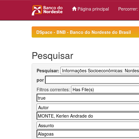
Página principal
Percorrer
Skip
navigation
DSpace - BNB - Banco do Nordeste do Brasil
Pesquisar
Pesquisar:
por
Filtros correntes: