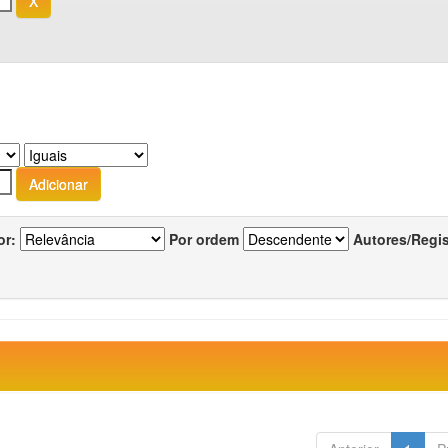
or:
Por ordem
Autores/Regi