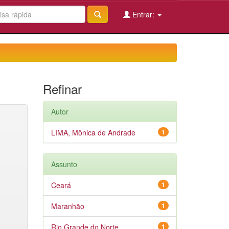
Entrar:
Refinar
Autor
LIMA, Mônica de Andrade
1
Assunto
Ceará
1
Maranhão
1
Rio Grande do Norte
1