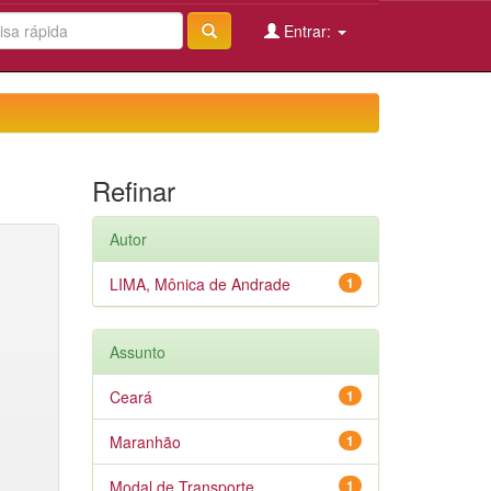
Entrar:
Refinar
Autor
LIMA, Mônica de Andrade
1
Assunto
Ceará
1
Maranhão
1
Modal de Transporte
1