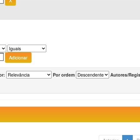
or:
Por ordem
Autores/Regi