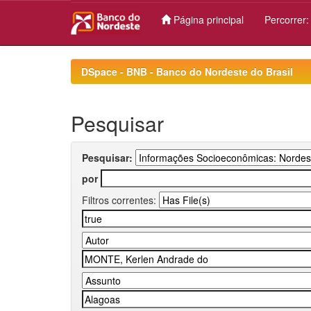
Página principal
Percorrer
Skip
navigation
DSpace - BNB - Banco do Nordeste do Brasil
Pesquisar
Pesquisar:
por
Filtros correntes: