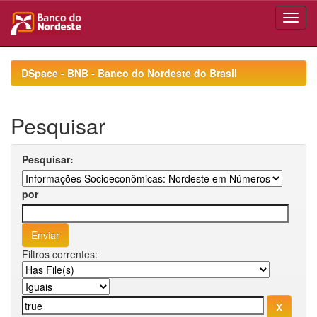
Skip
navigation
DSpace - BNB - Banco do Nordeste do Brasil
Pesquisar
Pesquisar:
por
Filtros correntes: