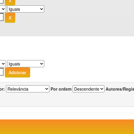
or:
Por ordem
Autores/Regi