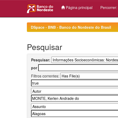
Página principal
Percorrer
Skip
navigation
DSpace - BNB - Banco do Nordeste do Brasil
Pesquisar
Pesquisar:
por
Filtros correntes: