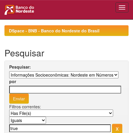
Skip
navigation
DSpace - BNB - Banco do Nordeste do Brasil
Pesquisar
Pesquisar:
por
Filtros correntes: