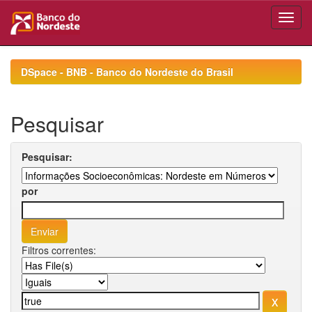
Skip
navigation
DSpace - BNB - Banco do Nordeste do Brasil
Pesquisar
Pesquisar:
por
Filtros correntes: