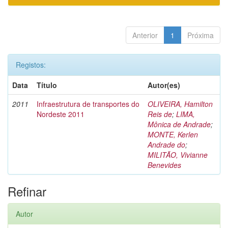
Anterior
1
Próxima
Registos:
Data
Título
Autor(es)
2011
Infraestrutura de transportes do
OLIVEIRA, Hamilton
Nordeste 2011
Reis de
;
LIMA,
Mônica de Andrade
;
MONTE, Kerlen
Andrade do
;
MILITÃO, Vivianne
Benevides
Refinar
Autor