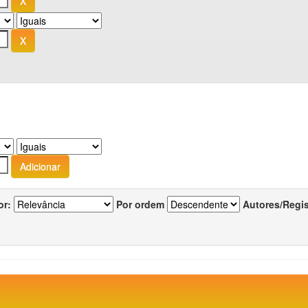
or:
Por ordem
Autores/Regi