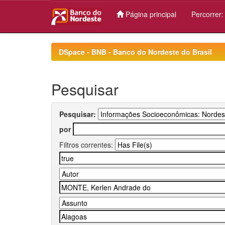
Página principal
Percorrer
Skip
navigation
DSpace - BNB - Banco do Nordeste do Brasil
Pesquisar
Pesquisar:
por
Filtros correntes: