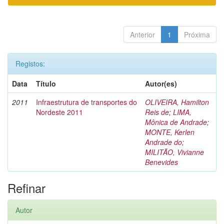
Anterior
1
Próxima
Registos:
Data
Título
Autor(es)
2011
Infraestrutura de transportes do
OLIVEIRA, Hamilton
Nordeste 2011
Reis de
;
LIMA,
Mônica de Andrade
;
MONTE, Kerlen
Andrade do
;
MILITÃO, Vivianne
Benevides
Refinar
Autor