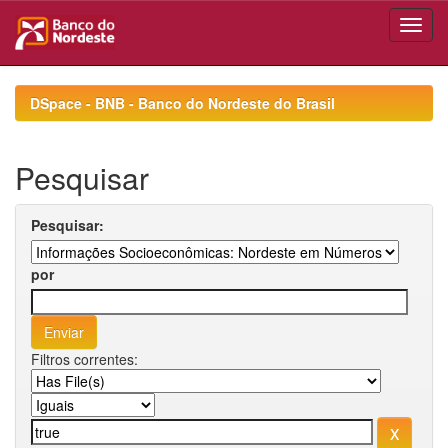
Skip
navigation
DSpace - BNB - Banco do Nordeste do Brasil
Pesquisar
Pesquisar:
por
Filtros correntes: