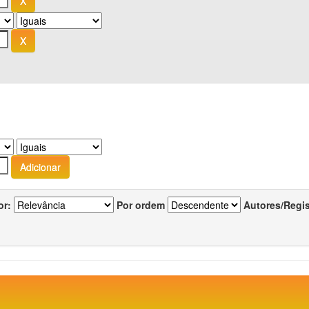
or:
Por ordem
Autores/Regi