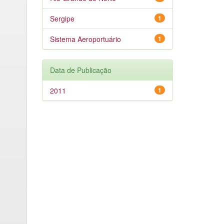
Sergipe
1
Sistema Aeroportuário
1
Data de Publicação
2011
1