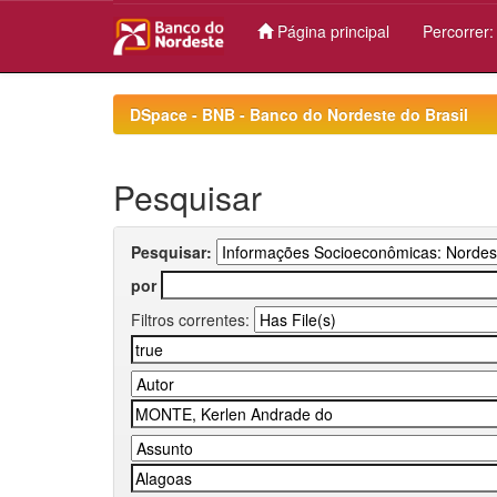
Página principal
Percorrer
Skip
navigation
DSpace - BNB - Banco do Nordeste do Brasil
Pesquisar
Pesquisar:
por
Filtros correntes: