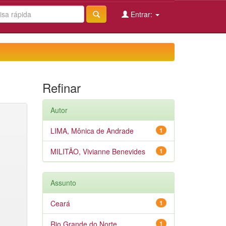
Entrar:
Refinar
Autor
LIMA, Mônica de Andrade
1
MILITÃO, Vivianne Benevides
1
Assunto
Ceará
1
Rio Grande do Norte
1