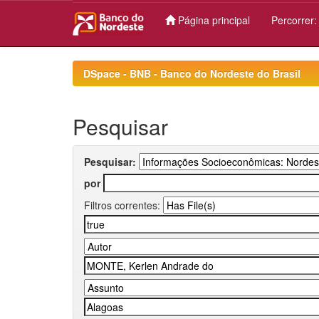
Página principal
Percorrer
Skip
navigation
DSpace - BNB - Banco do Nordeste do Brasil
Pesquisar
Pesquisar:
por
Filtros correntes: