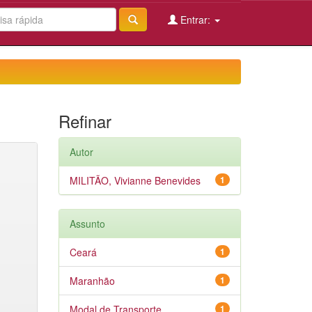
Entrar:
Refinar
Autor
MILITÃO, Vivianne Benevides
1
Assunto
Ceará
1
Maranhão
1
Modal de Transporte
1