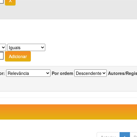
or:
Por ordem
Autores/Regi