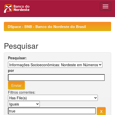
Skip
navigation
DSpace - BNB - Banco do Nordeste do Brasil
Pesquisar
Pesquisar:
por
Filtros correntes: