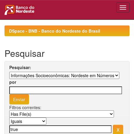
Skip
navigation
DSpace - BNB - Banco do Nordeste do Brasil
Pesquisar
Pesquisar:
por
Filtros correntes: