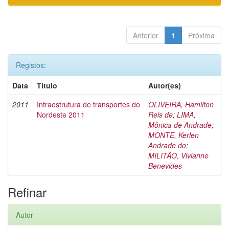
Anterior
1
Próxima
Registos:
Data
Título
Autor(es)
2011
Infraestrutura de transportes do
OLIVEIRA, Hamilton
Nordeste 2011
Reis de
;
LIMA,
Mônica de Andrade
;
MONTE, Kerlen
Andrade do
;
MILITÃO, Vivianne
Benevides
Refinar
Autor